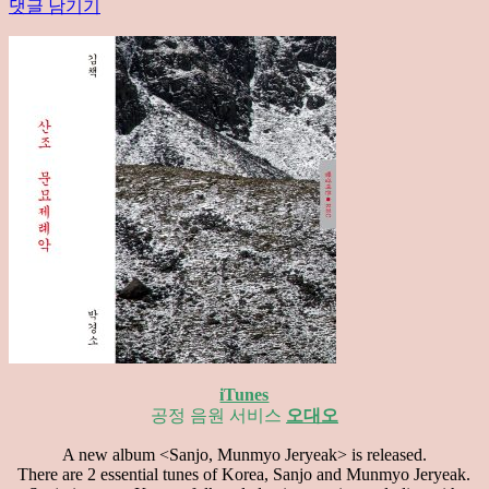
댓글 남기기
iTunes
공정 음원 서비스
오대오
A new album <Sanjo, Munmyo Jeryeak> is released.
There are 2 essential tunes of Korea, Sanjo and Munmyo Jeryeak.