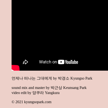
언제나 떠나는 그대에게 by 박경소 Kyungso Park
sound mix and master by 박근상 Keunsang Park
video edit by 양쿠라 Yangkura
© 2021 kyungsopark.com