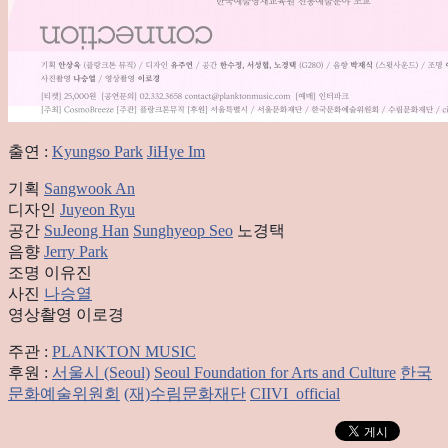
출연 :
Kyungso Park
JiHye Im
기획
Sangwook An
디자인
Juyeon Ryu
공간
SuJeong Han
Sunghyeop Seo
노경택
음향
Jerry Park
조명 이유진
사진
나승열
영상촬영 이로경
주관 :
PLANKTON MUSIC
후원 :
서울시 (Seoul)
Seoul Foundation for Arts and Culture
한국
문화예술위원회
(재)수림문화재단
CIIVI_official