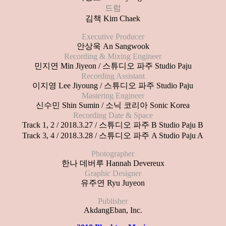
드럼
김책 Kim Chaek
Executive Producer
안상욱 An Sangwook
Recording & Mixing Engineer
민지연 Min Jiyeon / 스튜디오 파주 Studio Paju
Recording Assistant
이지영 Lee Jiyoung / 스튜디오 파주 Studio Paju
Mastering Engineer
신수민 Shin Sumin / 소닉 코리아 Sonic Korea
Recording Date & Space
Track 1, 2 / 2018.3.27 / 스튜디오 파주 B Studio Paju B
Track 3, 4 / 2018.3.28 / 스튜디오 파주 A Studio Paju A
Photographer
한나 데버루 Hannah Devereux
Graphic Designer
유주연 Ryu Juyeon
Publisher
AkdangEban, Inc.