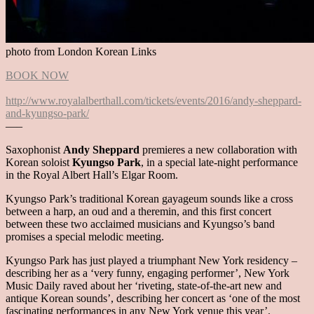
photo from London Korean Links
BOOK NOW
http://www.royalalberthall.com/tickets/events/2016/andy-sheppard-
and-kyungso-park/
—–
Saxophonist
Andy Sheppard
premieres a new collaboration with
Korean soloist
Kyungso Park
, in a special late-night performance
in the Royal Albert Hall’s Elgar Room.
Kyungso Park’s traditional Korean gayageum sounds like a cross
between a harp, an oud and a theremin, and this first concert
between these two acclaimed musicians and Kyungso’s band
promises a special melodic meeting.
Kyungso Park has just played a triumphant New York residency –
describing her as a ‘very funny, engaging performer’, New York
Music Daily raved about her ‘riveting, state-of-the-art new and
antique Korean sounds’, describing her concert as ‘one of the most
fascinating performances in any New York venue this year’.