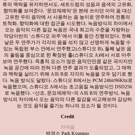
류의 맥락을 유지하면서도, 세트드럼의 성음과 음색의 고유화,
향악화를 보여준다. ‘문묘제례악’은 본래 쓰이던 아악 음 대신
고유한 우리 음악에 서 사용하는 음 높이로 연주하며 전통의
토착화, 향악화에 대한 접근을 시도했다. 녹음방식의 차이에서
오는 음악의 다른 질감 녹음은 국내 최고의 수준을 자랑하는
악당이반의 ‘스튜디오 파주’에서 이틀 동안 진행되었다. 첫째
날은 두 연주가가 각각의 음을 섞지 않고 선명하게 녹음할 수
있는 독립된 부스 안에서 연주했고(스튜디오 B), 둘째 날은 음
의 울림을 중심으로 한 확장된 홀(스튜디오 A)에서 서로 마주
보며 연주했다. 즉흥적 요소가 많은 음악인만큼 같은 곡이지만
녹음 공간에 따라 전혀 다른 연주 결과가 도출되었고, 그 매력
과 맥락을 살리기 위해 A와 B로 각각의 녹음을 모두 담기로 했
다. 녹음 방식도 달랐다. 스튜디오 B에서는 PCM 24bit/96Khz로
녹음했으며, 스튜디오 A에서는 초고음질 녹음방식인 DSD256
로 녹음했다. <산조, 문묘제례악>의 A와 B의 연주방식, 녹음
방식의 차이에서 오는 음악의 다른 질감을 비교해보며 감상하
는 것도 음악을 즐기는 하나의 요소가 될 것이다.
Credit
가야금
박경소 Park Kyungso