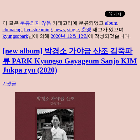
이 글은
분류되지 않음
카테고리에 분류되었고
album
,
chunaeng
,
live-streaming
,
news
,
single
,
춘앵
태그가 있으며
kyungsopark
님에 의해
2020년 12월 12일
에 작성되었습니다.
[new album] 박경소 가야금 산조 김죽파
류 PARK Kyungso Gayageum Sanjo KIM
Jukpa ryu (2020)
2 댓글