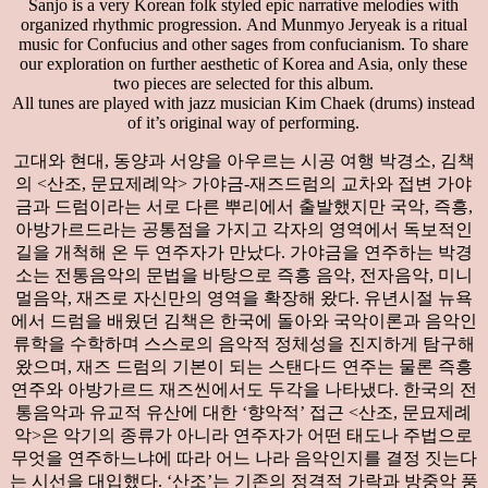
Sanjo is a very Korean folk styled epic narrative melodies with
organized rhythmic progression. And Munmyo Jeryeak is a ritual
music for Confucius and other sages from confucianism. To share
our exploration on further aesthetic of Korea and Asia, only these
two pieces are selected for this album.
All tunes are played with jazz musician Kim Chaek (drums) instead
of it’s original way of performing.
고대와 현대, 동양과 서양을 아우르는 시공 여행 박경소, 김책
의 <산조, 문묘제례악> 가야금-재즈드럼의 교차와 접변 가야
금과 드럼이라는 서로 다른 뿌리에서 출발했지만 국악, 즉흥,
아방가르드라는 공통점을 가지고 각자의 영역에서 독보적인
길을 개척해 온 두 연주자가 만났다. 가야금을 연주하는 박경
소는 전통음악의 문법을 바탕으로 즉흥 음악, 전자음악, 미니
멀음악, 재즈로 자신만의 영역을 확장해 왔다. 유년시절 뉴욕
에서 드럼을 배웠던 김책은 한국에 돌아와 국악이론과 음악인
류학을 수학하며 스스로의 음악적 정체성을 진지하게 탐구해
왔으며, 재즈 드럼의 기본이 되는 스탠다드 연주는 물론 즉흥
연주와 아방가르드 재즈씬에서도 두각을 나타냈다. 한국의 전
통음악과 유교적 유산에 대한 ‘향악적’ 접근 <산조, 문묘제례
악>은 악기의 종류가 아니라 연주자가 어떤 태도나 주법으로
무엇을 연주하느냐에 따라 어느 나라 음악인지를 결정 짓는다
는 시선을 대입했다. ‘산조’는 기존의 정격적 가락과 방중악 풍