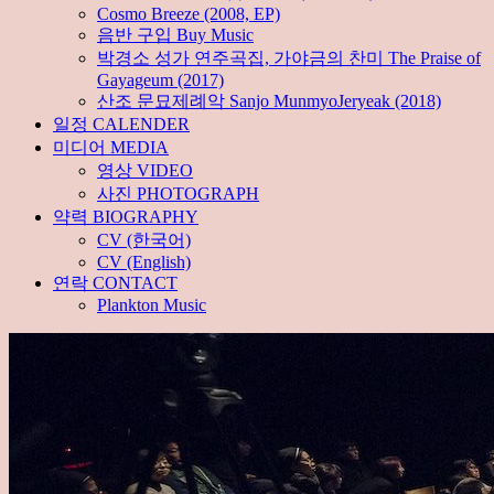
Cosmo Breeze (2008, EP)
음반 구입 Buy Music
박경소 성가 연주곡집, 가야금의 찬미 The Praise of
Gayageum (2017)
산조 문묘제례악 Sanjo MunmyoJeryeak (2018)
일정 CALENDER
미디어 MEDIA
영상 VIDEO
사진 PHOTOGRAPH
약력 BIOGRAPHY
CV (한국어)
CV (English)
연락 CONTACT
Plankton Music